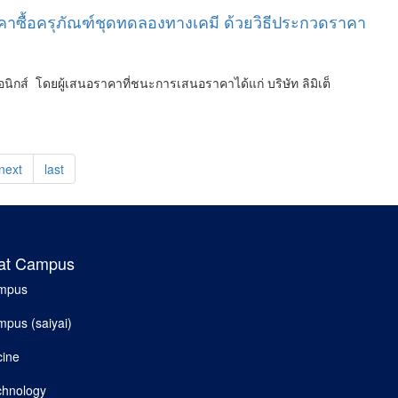
คาซื้อครุภัณฑ์ชุดทดลองทางเคมี ด้วยวิธีประกวดราคา
กส์ โดยผู้เสนอราคาที่ชนะการเสนอราคาได้แก่ บริษัท ลิมิเต็
next
last
at Campus
ampus
pus (saiyai)
cine
chnology