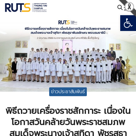
Skip
to
Open
Search
content
for:
ข่าวประชาสัมพันธ์
พิธีถวายเครื่องราชสักการะ เนื่องใน
โอกาสวันคล้ายวันพระราชสมภพ
สมเด็จพระนางเจ้าสุทิดา พัชรสุธา