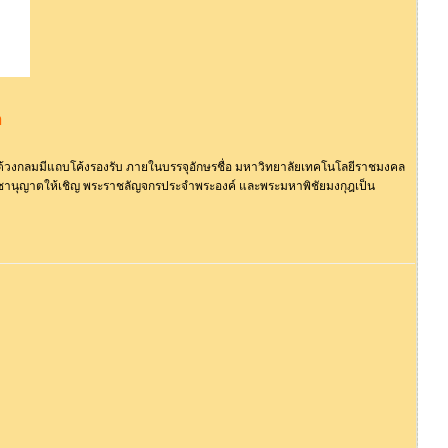
า
้วงกลมมีแถบโค้งรองรับ ภายในบรรจุอักษรชื่อ มหาวิทยาลัยเทคโนโลยีราชมงคล
าชานุญาตให้เชิญ พระราชลัญจกรประจำพระองค์ และพระมหาพิชัยมงกุฎเป็น