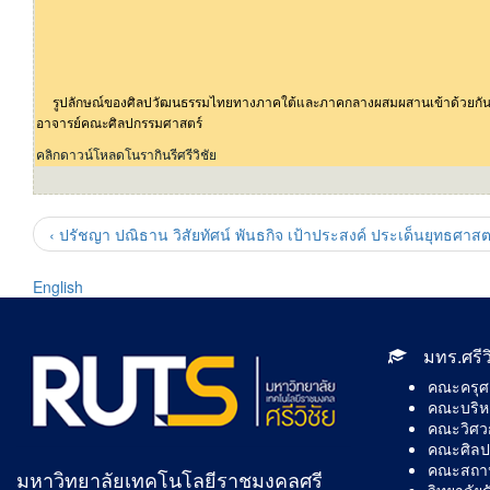
รูปลักษณ์ของศิลปวัฒนธรรมไทยทางภาคใต้และภาคกลางผสมผสานเข้าด้วยกัน คือ 
อาจารย์คณะศิลปกรรมศาสตร์
คลิกดาวน์โหลดโนรากินรีศรีวิชัย
‹ ปรัชญา ปณิธาน วิสัยทัศน์ พันธกิจ เป้าประสงค์ ประเด็นยุทธศาสต
English
มทร.ศรีว
คณะครุศ
คณะบริหา
คณะวิศว
คณะศิลป
คณะสถาป
มหาวิทยาลัยเทคโนโลยีราชมงคลศรี