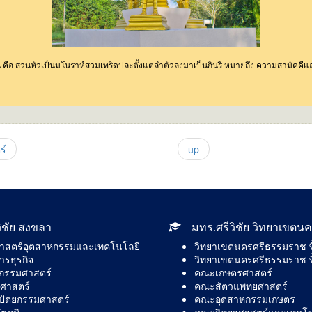
ส่วนหัวเป็นมโนราห์สวมเทริดปละตั้งแต่ลำตัวลงมาเป็นกินรี หมายถึง ความสามัคคีแ
ร์
up
ิชัย สงขลา
มทร.ศรีวิชัย วิทยาเขต
าสตร์อุตสาหกรรมและเทคโนโลยี
วิทยาเขตนครศรีธรรมราช พื้น
รธุรกิจ
วิทยาเขตนครศรีธรรมราช พื
กรรมศาสตร์
คณะเกษตรศาสตร์
ศาสตร์
คณะสัตวแพทยศาสตร์
ัตยกรรมศาสตร์
คณะอุตสาหกรรมเกษตร