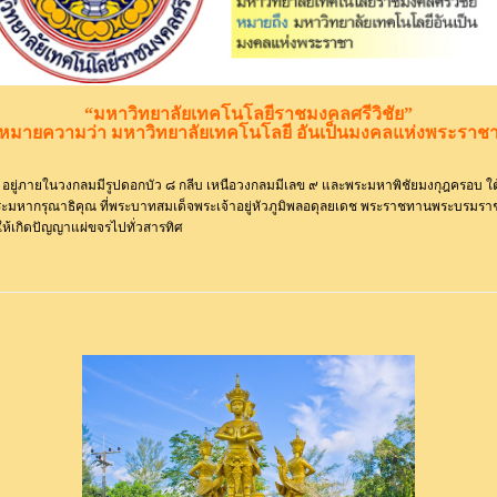
“มหาวิทยาลัยเทคโนโลยีราชมงคลศรีวิชัย”
หมายความว่า มหาวิทยาลัยเทคโนโลยี อันเป็นมงคลแห่งพระราช
ู่ภายในวงกลมมีรูปดอกบัว ๘ กลีบ เหนือวงกลมมีเลข ๙ และพระมหาพิชัยมงกุฎครอบ ใต
ระมหากรุณาธิคุณ ที่พระบาทสมเด็จพระเจ้าอยู่หัวภูมิพลอดุลยเดช พระราชทานพระบรมร
ให้เกิดปัญญาแผ่ขจรไปทั่วสารทิศ