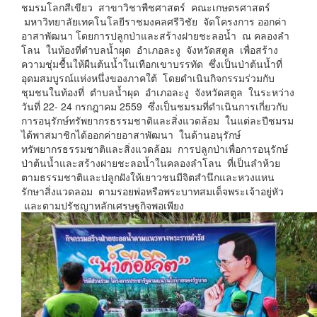
ชมรมโลกสีเขียว สาขาวิชาพืชศาสตร์ คณะเกษตรศาสตร์
มหาวิทยาลัยเทคโนโลยีราชมงคลศรีวิชัย จัดโครงการ ออกค่า
อาสาพัฒนา โดยการปลูกป่าและสร้างฝายชะลอน้ำ ณ คลองลำ
โลน ในท้องที่ตำบลน้ำผุด อำเภอละงู จังหวัดสตูล เพื่อสร้าง
ความชุ่มชื้นให้ผืนต้นน้ำในเทือกเขาบรรทัด ซึ่งเป็นป่าต้นน้ำที่
อุดมสมบูรณ์แห่งหนึ่งของภาคใต้ โดยดำเนินกิจกรรมร่วมกับ
ชุมชนในท้องที่ ตำบลน้ำผุด อำเภอละงู จังหวัดสตูล ในระหว่าง
วันที่ 22- 24 กรกฎาคม 2559 ซึ่งเป็นชมรมที่ดำเนินการเกี่ยวกับ
การอนุรักษ์ทรัพยากรธรรมชาติและสิ่งแวดล้อม ในแต่ละปีชมรม
ได้พาสมาชิกได้ออกค่ายอาสาพัฒนา ในด้านอนุรักษ์
ทรัพยากรธรรมชาติและสิ่งแวดล้อม การปลูกป่าเพื่อการอนุรักษ์
ป่าต้นน้ำและสร้างฝายชะลอน้ำในคลองลำโลน ที่เป็นลำห้วย
ตามธรรมชาติและปลูกฝังให้เยาวชนมีจิตสำนึกและหวงแหน
รักษาสิ่งแวดลอม ตามรอยพ่อหรือพระบาทสมเด็จพระเจ้าอยู่หัว
และตามปรัชญาหลักเศรษฐกิจพอเพียง