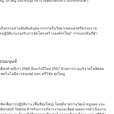
หญ่ ไสใหญ่ และขนอม เข้าร่วมพิธีเปิดและร่วมแข่งขันกีฬา
่วมกิจกรรมสานสัมพันธ์บุคลากรภายในวิทยาเขตนครศรีธรรมราช
ิบัติงานรองรับการจัดโครงสร้างองค์กรใหม่" การแข่งขันกีฬา
่อนมนุษย์
ส่งท้ายปีเก่า 2566 ต้อนรับปีใหม่ 2567 ด้วยการร่วมบริจาคโลหิตต่อ
รเทคโนโลยีสารสนเทศ มทร.ศรีวิชัย ทุ่งใหญ่
เพื่อการปฏิบัติงาน (พื้นที่ทุ่งใหญ่) โดยมีนายภานุวัฒน์ หนูนคง และ
ใช้ Microsoft Teams สำหรับการบริหารงานและติดตามผลการดำเนินงาน