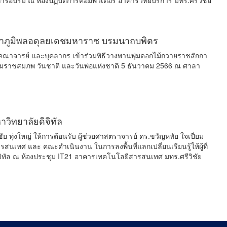
การอบรม ณ ห้องปฏิบัติการคอมพิวเตอร์ อาคารวิทยบริการ มทร.ศรีวิชัย
หาภูมิพลอดุลยเดชมหาราช บรมนาถบพิตร
ร คณาจารย์ และบุคลากร เข้าร่วมพิธีวางพานพุ่มดอกไม้ถวายราชสักกา
ราชสมภพ วันชาติ และวันพ่อแห่งชาติ 5 ธันวาคม 2566 ณ ศาลา
วิทยาลัยดิจิทัล
ุ่งใหญ่ ให้การต้อนรับ ผู้ช่วยศาสตราจารย์ ดร.ขวัญหทัย ใจเปี่ยม
นเทศ และ คณะดำเนินงาน ในการลงพื้นที่แลกเปลี่ยนเรียนรู้ให้ผู้ที่
ดิจิทัล ณ ห้องประชุม IT21 อาคารเทคโนโลยีสารสนเทศ มทร.ศรีวิชัย